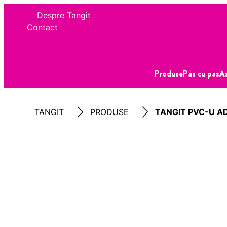
Despre Tangit
Contact
Produse
Pas cu pas
As
TANGIT
PRODUSE
TANGIT PVC-U AD