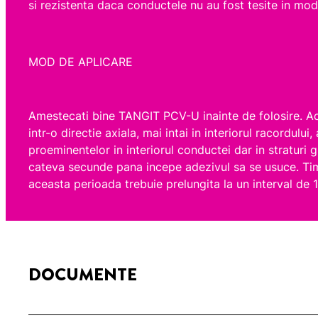
si rezistenta daca conductele nu au fost tesite in mod
MOD DE APLICARE
Amestecati bine TANGIT PCV-U inainte de folosire. Ace
intr-o directie axiala, mai intai in interiorul racordul
proeminentelor in interiorul conductei dar in straturi
cateva secunde pana incepe adezivul sa se usuce. Timp
aceasta perioada trebuie prelungita la un interval de 
DOCUMENTE