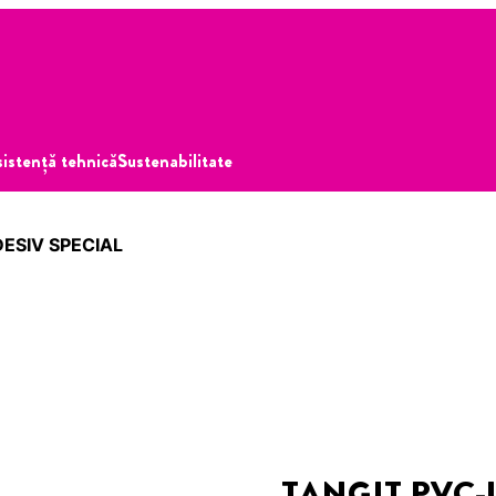
istență tehnică
Sustenabilitate
ESIV SPECIAL
TANGIT PVC-