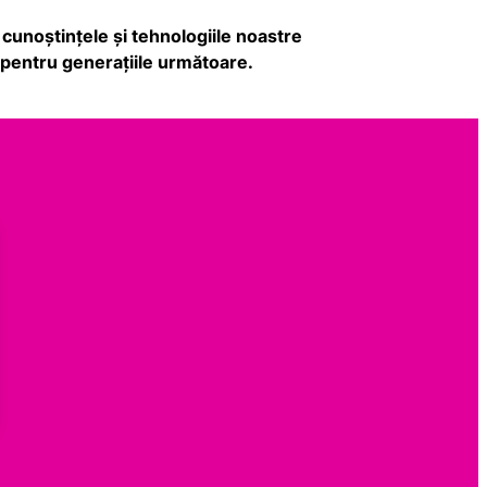
, cunoștințele și tehnologiile noastre
 pentru generațiile următoare.