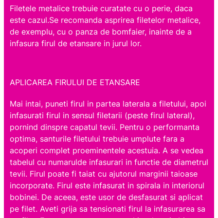
Filetele metalice trebuie curatate cu o perie, daca
este cazul.Se recomanda asprirea filetelor metalice,
de exemplu, cu o panza de bomfaier, inainte de a
infasura firul de etansare in jurul lor.
APLICAREA FIRULUI DE ETANSARE
Mai intai, puneti firul in partea laterala a filetului, apoi
infasurati firul in sensul filetarii (peste firul lateral),
pornind dinspre capatul tevii. Pentru o performanta
optima, santurile filetului trebuie umplute fara a
acoperi complet proeminentele acestuia. A se vedea
tabelul cu numarulde infasurari in functie de diametrul
tevii. Firul poate fi taiat cu ajutorul marginii taioase
incorporate. Firul este infasurat in spirala in interiorul
bobinei. De aceea, este usor de desfasurat si aplicat
pe filet. Aveti grija sa tensionati firul la infasurarea sa