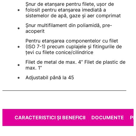
Șnur de etanşare pentru filete, ușor de
folosit pentru etanșarea imediată a
sistemelor de apă, gaze și aer comprimat
Șnur multifilament din poliamidă, pre-
acoperit
Pentru etanșarea componentelor cu filet
(ISO 7-1) precum cuplajele și fitingurile de
țevi cu filete conice/cilindrice
Filet de metal de max. 4” Filet de plastic de
max. 1”
Adjustabil până la 45
CARACTERISTICI ȘI BENEFICII
DOCUMENTE
P